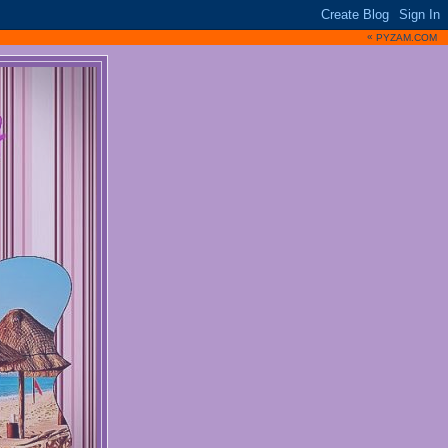
«
PYZAM.COM