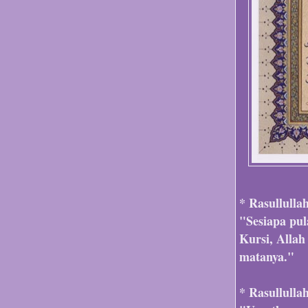
* Rasullulla
"Sesiapa pu
Kursi, Allah
matanya."
* Rasullulla