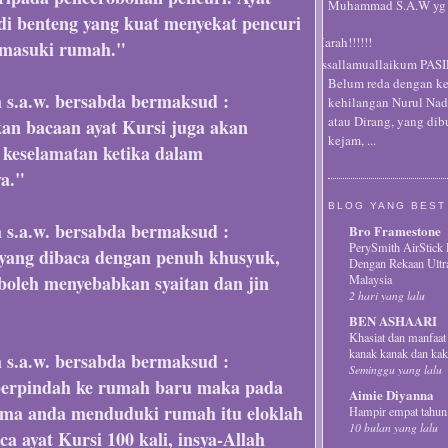
Muhammad S.A.W yg m
di benteng yang kuat menyekat pencuri
Marah!!!!!!
masuki rumah."
Assallamuallaikum PA
Belum reda dengan k
h s.a.w. bersabda bermaksud :
kehilangan Nurul Nadi
atau Dirang, yang di
n bacaan ayat Kursi juga akan
kejam, ...
keselamatan ketika dalam
a."
BLOG YANG BEST
h s.a.w. bersabda bermaksud :
Bro Framestone
PerySmith AirStick 
 yang dibaca dengan penuh khusyuk,
Dengan Rekaan Ultr
 boleh menyebabkan syaitan dan jin
Malaysia
2 hari yang lalu
BEN ASHAARI
Khasiat dan manfaat
kanak kanak dan kak
h s.a.w. bersabda bermaksud :
Seminggu yang lalu
berpindah ke rumah baru maka pada
Aimie Diyanna
ma anda menduduki rumah itu eloklah
Hampir empat tahun d
10 bulan yang lalu
 ayat Kursi 100 kali, insya-Allah