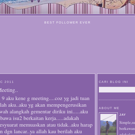
BEST FOLLOWER EVER
AC 2011
CARI BLOG INI
eeting..
 9 aku kene g meeting....coz yg jadi tuan
alah aku..aku yg akan mempengerusikan
ABOUT ME
.wah alangkah gementar diriku ini.....aku
JAY
awa isu2 berkaitan kerja.....adakah
Simple,s
esyuarat memuaskan atau tidak..aku harap
berkawan
n dgn lancar..ya allah kau berilah aku
adakalany