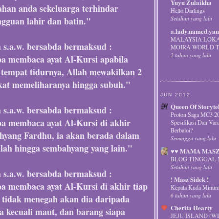
Yuyu Zulaikha
an anda sekeluarga terhindar
Hello Darlings
Setahun yang lalu
gguan lahir dan batin."
a.lady.named.yan
MALAYSIA LOKA
h s.a.w. bersabda bermaksud :
MOIRA WORLD T
2 tahun yang lalu
pa membaca ayat Al-Kursi apabila
 tempat tidurnya, Allah mewakilkan 2
kat memeliharanya hingga subuh."
JUN 2012
Queen Of Storyte
h s.a.w. bersabda bermaksud :
Proton Saga MC3 20
pa membaca ayat Al-Kursi di akhir
Spesifikasi Dan Var
Berbaloi?
ahyang Fardhu, ia akan berada dalam
Seminggu yang lalu
lah hingga sembahyang yang lain."
♥♥ MAMA MASZ
BLOG TINGGAL 
Setahun yang lalu
h s.a.w. bersabda bermaksud :
! Masz Sidek !
a membaca ayat Al-Kursi di akhir tiap
Kepala Kuda Minum 
6 tahun yang lalu
 tidak menegah akan dia daripada
Cherita Hearty
 kecuali maut, dan barang siapa
JEJU ISLAND (WI