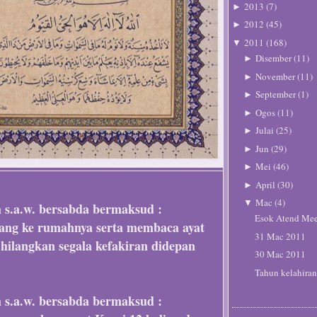
2013
(
7
)
►
2012
(
45
)
►
2011
(
168
)
▼
Disember
(
11
)
►
November
(
11
)
►
September
(
1
)
►
Ogos
(
11
)
►
Julai
(
25
)
►
Jun
(
29
)
►
Mei
(
46
)
►
April
(
30
)
►
Mac
(
4
)
▼
h s.a.w. bersabda bermaksud :
Esok Atend Mee
lang ke rumahnya serta membaca ayat
31 Mac 2011
 hilangkan segala kefakiran didepan
30 Mac 2011
Tahun kelahiran
h s.a.w. bersabda bermaksud :