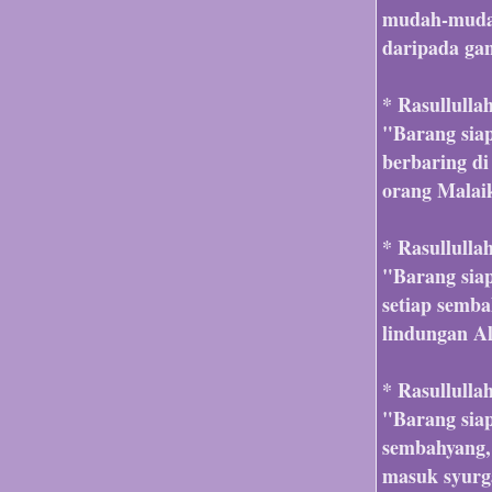
mudah-mudah
daripada gan
* Rasullulla
"Barang sia
berbaring di
orang Malai
* Rasullulla
"Barang sia
setiap semb
lindungan Al
* Rasullulla
"Barang siap
sembahyang,
masuk syurga