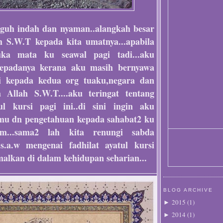
gguh indah dan nyaman..alangkah besar
h S.W.T kepada kita umatnya...apabila
a mata ku seawal pagi tadi...aku
kepadanya kerana aku masih bernyawa
i kepada kedua org tuaku,negara dan
 Allah S.W.T....aku teringat tentang
tul kursi pagi ini..di sini ingin aku
lmu dn pengetahuan kepada sahabat2 ku
am...sama2 lah kita renungi sabda
 s.a.w mengenai fadhilat ayatul kursi
malkan di dalam kehidupan seharian...
BLOG ARCHIVE
2015
(
1
)
►
2014
(
1
)
►