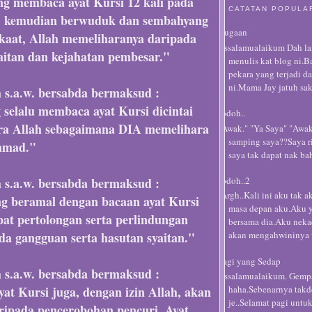
g membaca ayat Kursi 12 kali pada
CATATAN POPULA
, kemudian berwuduk dan sembahyang
Dugaan
kaat, Allah memeliharanya daripada
Assalamualaikum Dah la
aitan dan kejahatan pembesar."
menulis kat blog ni.B
pekara yang terjadi d
ni.Mama Jay jatuh sak
h s.a.w. bersabda bermaksud :
selalu membaca ayat Kursi dicintai
Jodoh..
ara Allah sebagaimana DIA memelihara
"Awak." "Ya Saya" "Awak
samping saya??Saya r
mmad."
saya tak dapat nak ba
h s.a.w. bersabda bermaksud :
Jodoh..2
Argh..Kali ini aku tak a
g beramal dengan bacaan ayat Kursi
masa depan aku.Aku 
at pertolongan serta perlindungan
bersama dia.Aku neka
da gangguan serta hasutan syaitan."
akan mengahwininya w
Pagi yang Sedap
h s.a.w. bersabda bermaksud :
Assalamualaikum. Gempa
at Kursi juga, dengan izin Allah, akan
haha.Sebenarnya takd
je..Selamat pagi untu
ripada pencerobohan pencuri. Ayat