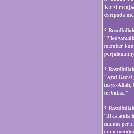
Kursi menja
daripada me
* Rasullulla
"Mengamalka
memberikan 
perjalananny
* Rasullulla
"Ayat Kursi
insya-Allah,
terbakar."
* Rasullulla
"Jika anda 
malam perta
anda membaca