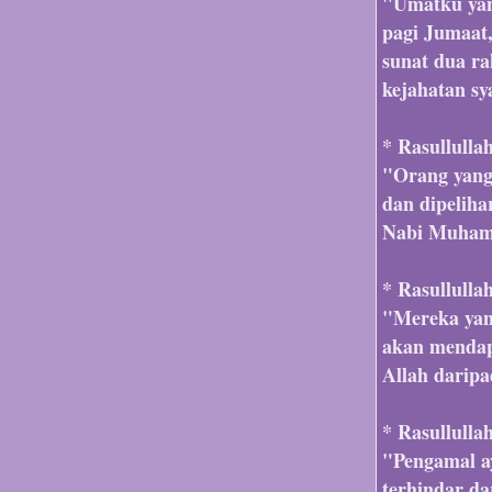
"Umatku yan
pagi Jumaat
sunat dua ra
kejahatan sy
* Rasullulla
"Orang yang 
dan dipelih
Nabi Muha
* Rasullulla
"Mereka yan
akan mendap
Allah daripa
* Rasullulla
"Pengamal ay
terhindar da