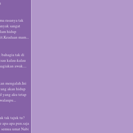
R
ma rasanya tak
anyak sangat
alam hidup
it.Keadaan mam...
 bahagia tak di
isau kalau-kalau
hagiakan awak....
kan mengalah.Ini
yang akan hidup
d yang aku tetap
alaupu...
k tak tajuk tu?
e apa-apa pun.saja
k semua umat Nabi