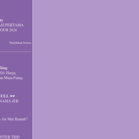
ty
SI PERTAMA
OUR 2024
Tunjukkan Semua
lling
26: Harga,
ian Mana Paling
ULL ♥♥
NAMA JER
Air Miri Runtuh?
NTER TRIP,