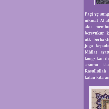
Pagi yg sun
nikmat Alla
aku membuk
bersyukur 
utk berbakt
juga kepada
fdhilat aya
kongsikan i
sesama isl
Rasullullah
kalau kita a