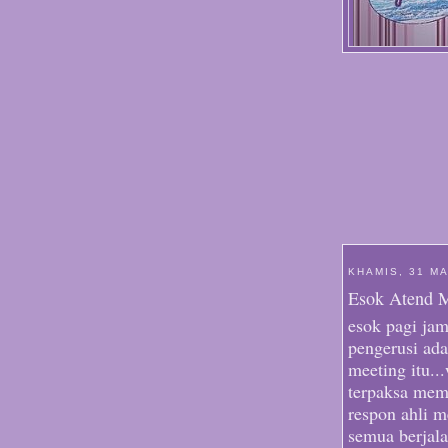
KHAMIS, 31 M
Esok Atend M
esok pagi jam
pengerusi ad
meeting itu..
terpaksa memb
respon ahli m
semua berjala