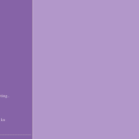
ting..
 ku