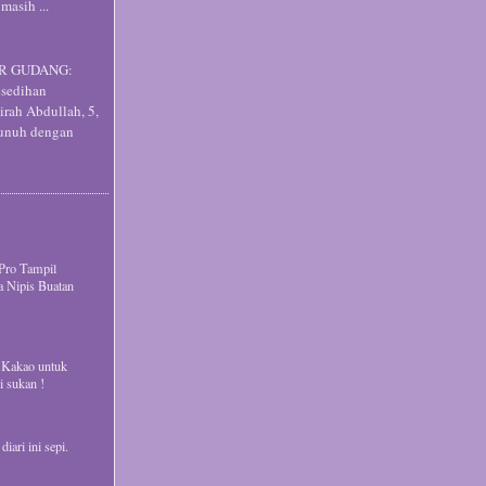
asih ...
SIR GUDANG:
esedihan
rah Abdullah, 5,
bunuh dengan
Pro Tampil
a Nipis Buatan
 Kakao untuk
i sukan !
iari ini sepi.