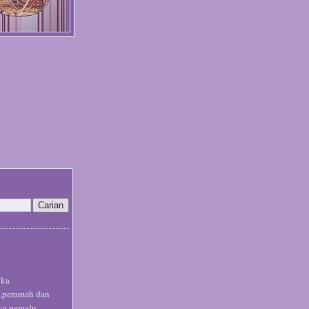
uka
,peramah dan
a pemalu....