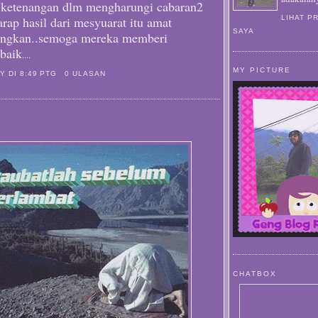
 ketenangan dlm mengharungi cabaran2
arap hasil dari mesyuarat itu amat
LIHAT P
SAYA
ngkan..semoga mereka memberi
 baik
....
MY PICTURE
AY
DI
8:49 PTG
0 ULASAN
CHATBOX